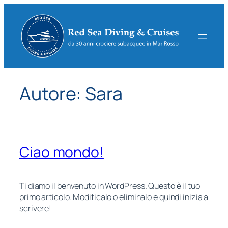
Vai
al
contenuto
Autore:
Sara
Ciao mondo!
Ti diamo il benvenuto in WordPress. Questo è il tuo
primo articolo. Modificalo o eliminalo e quindi inizia a
scrivere!