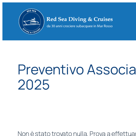
Vai
al
contenuto
Preventivo Associ
2025
Non è stato trovato nulla. Prova a effettua