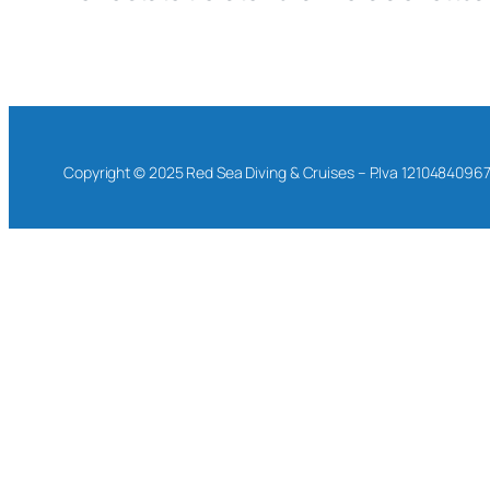
Copyright © 2025 Red Sea Diving & Cruises – P.Iva 1210484096