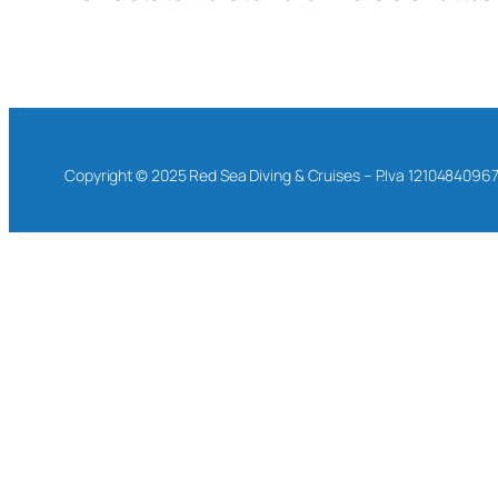
Copyright © 2025 Red Sea Diving & Cruises – P.Iva 1210484096