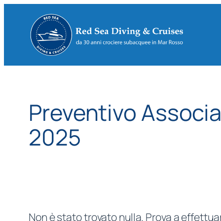
Vai
al
contenuto
Preventivo Associ
2025
Non è stato trovato nulla. Prova a effettua