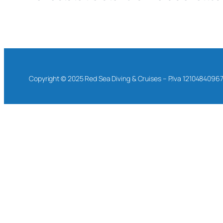
Copyright © 2025 Red Sea Diving & Cruises – P.Iva 1210484096