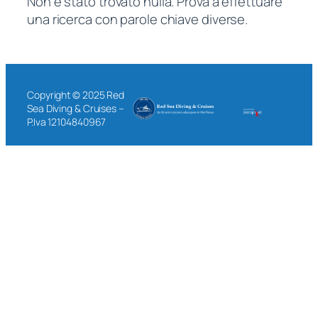
Non è stato trovato nulla. Prova a effettuare
una ricerca con parole chiave diverse.
Copyright © 2025 Red
Sea Diving & Cruises –
P.Iva 12104840967