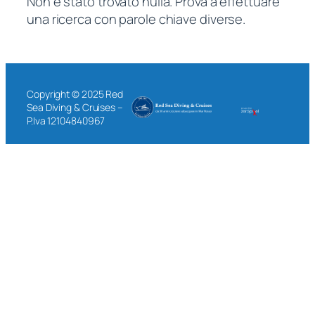
Non è stato trovato nulla. Prova a effettuare
una ricerca con parole chiave diverse.
Copyright © 2025 Red
Sea Diving & Cruises –
P.Iva 12104840967