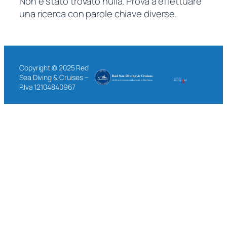
Non è stato trovato nulla. Prova a effettuare
una ricerca con parole chiave diverse.
Copyright © 2025 Red
Sea Diving & Cruises –
P.Iva 12104840967