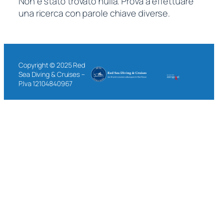
Non è stato trovato nulla. Prova a effettuare
una ricerca con parole chiave diverse.
Copyright © 2025 Red
Sea Diving & Cruises –
P.Iva 12104840967