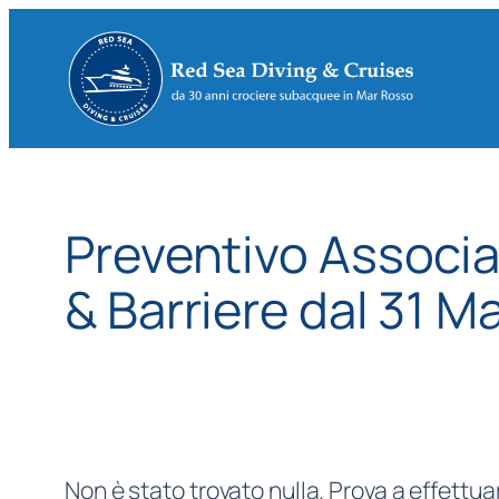
Vai
al
contenuto
Preventivo Associ
& Barriere dal 31 
Non è stato trovato nulla. Prova a effettua