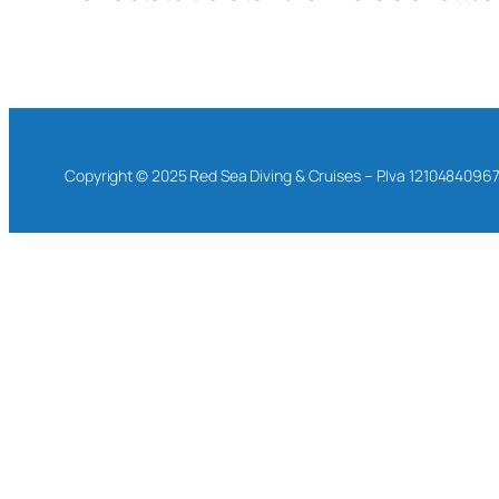
Copyright © 2025 Red Sea Diving & Cruises – P.Iva 1210484096