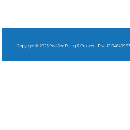
Copyright © 2025 Red Sea Diving & Cruises – P.Iva 1210484096