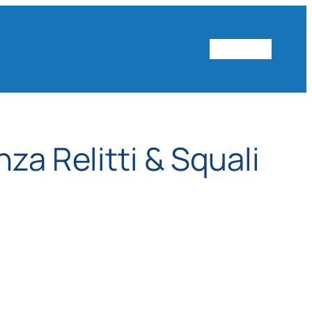
Vai al sito
za Relitti & Squali