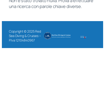
Non è stato trovato nulla. Prova a effettuare
una ricerca con parole chiave diverse.
Copyright © 2025 Red
Sea Diving & Cruises –
P.Iva 12104840967