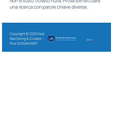
Non è stato trovato nulla. Prova a effettuare
una ricerca con parole chiave diverse.
Copyright © 2025 Red
Sea Diving & Cruises –
P.Iva 12104840967