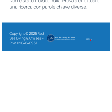
Non è stato trovato nulla. Prova a effettuare
una ricerca con parole chiave diverse.
Copyright © 2025 Red
Sea Diving & Cruises –
P.Iva 12104840967