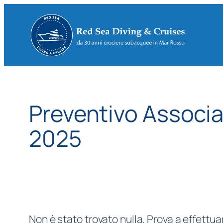
Vai
al
contenuto
Preventivo Associ
2025
Non è stato trovato nulla. Prova a effettua