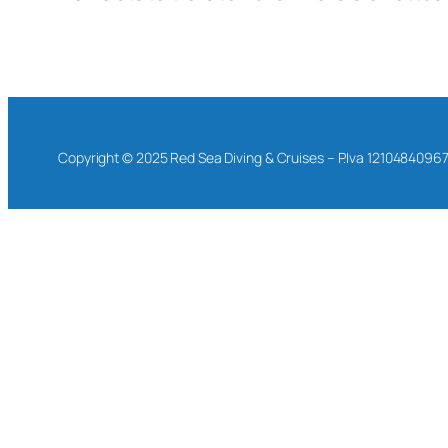
Copyright © 2025 Red Sea Diving & Cruises – P.Iva 1210484096