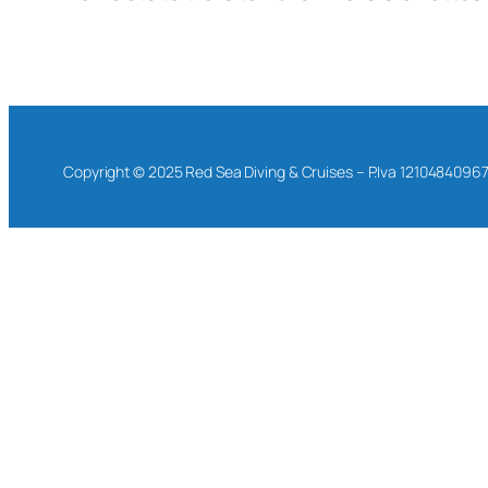
Copyright © 2025 Red Sea Diving & Cruises – P.Iva 1210484096